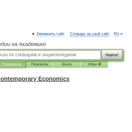
Запомнить сайт
Словарь на свой сайт
RU
едии на Академике
Найти!
Толкования
Переводы
Книги
Игры ⚽
f contemporary Economics