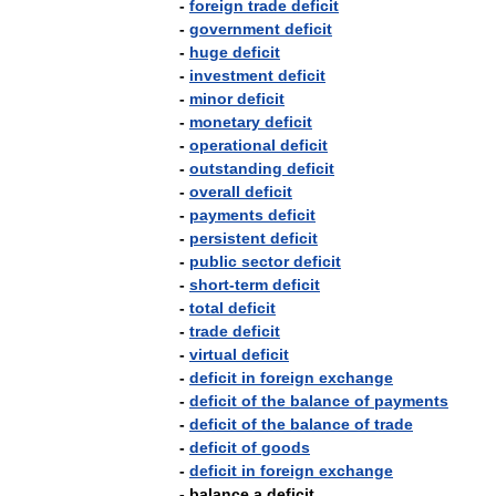
-
foreign
trade
deficit
-
government
deficit
-
huge
deficit
-
investment
deficit
-
minor
deficit
-
monetary
deficit
-
operational
deficit
-
outstanding
deficit
-
overall
deficit
-
payments
deficit
-
persistent
deficit
-
public
sector
deficit
-
short
-
term
deficit
-
total
deficit
-
trade
deficit
-
virtual
deficit
-
deficit
in
foreign
exchange
-
deficit
of
the
balance
of
payments
-
deficit
of
the
balance
of
trade
-
deficit
of
goods
-
deficit
in
foreign
exchange
-
balance
a
deficit