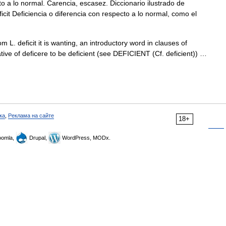
o a lo normal. Carencia, escasez. Diccionario ilustrado de
cit Deficiencia o diferencia con respecto a lo normal, como el
om L. deficit it is wanting, an introductory word in clauses of
cative of deficere to be deficient (see DEFICIENT (Cf. deficient)) …
ка
,
Реклама на сайте
18+
omla,
Drupal,
WordPress, MODx.