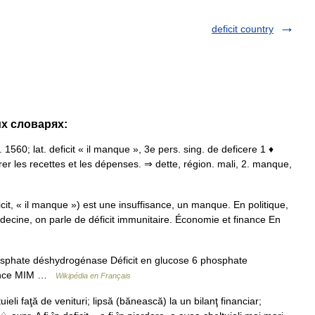
deficit country
их словарях:
at. 1560; lat. deficit « il manque », 3e pers. sing. de deficere 1 ♦
r les recettes et les dépenses. ⇒ dette, région. mali, 2. manque,
ficit, « il manque ») est une insuffisance, un manque. En politique,
decine, on parle de déficit immunitaire. Économie et finance En
osphate déshydrogénase Déficit en glucose 6 phosphate
rence MIM …
Wikipédia en Français
ieli faţă de venituri; lipsă (bănească) la un bilanţ financiar;