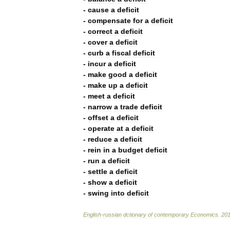
-
cause
a
deficit
-
compensate
for
a
deficit
-
correct
a
deficit
-
cover
a
deficit
-
curb
a
fiscal
deficit
-
incur
a
deficit
-
make
good
a
deficit
-
make
up
a
deficit
-
meet
a
deficit
-
narrow
a
trade
deficit
-
offset
a
deficit
-
operate
at
a
deficit
-
reduce
a
deficit
-
rein
in
a
budget
deficit
-
run
a
deficit
-
settle
a
deficit
-
show
a
deficit
-
swing
into
deficit
English
-
russian
dctionary
of
contemporary
Economics
.
20