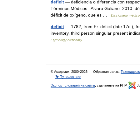
deficit
— deficiencia o diferencia con respect
Términos Médicos.. Alvaro Galiano. 2010. défi
déficit de oxígeno, que es …
Diccionario médico
deficit
— 1782, from Fr. déficit (late 17c.), fr
inventory, third person singular present indi
Etymology dictionary
© Академик, 2000-2026
Обратная связь:
Техподдерж
👣 Путешествия
Экспорт словарей на сайты
, сделанные на PHP,
Jo