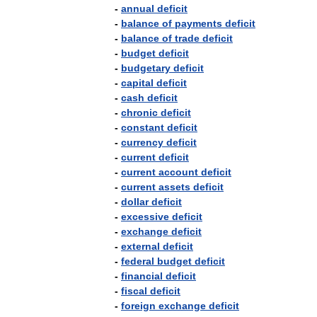
-
annual
deficit
-
balance
of
payments
deficit
-
balance
of
trade
deficit
-
budget
deficit
-
budgetary
deficit
-
capital
deficit
-
cash
deficit
-
chronic
deficit
-
constant
deficit
-
currency
deficit
-
current
deficit
-
current
account
deficit
-
current
assets
deficit
-
dollar
deficit
-
excessive
deficit
-
exchange
deficit
-
external
deficit
-
federal
budget
deficit
-
financial
deficit
-
fiscal
deficit
-
foreign
exchange
deficit