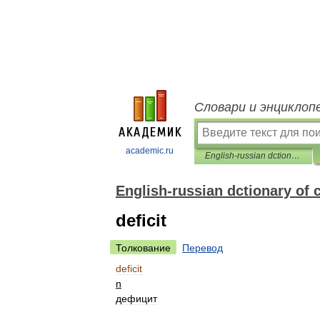
Словари и энциклоп
academic.ru
English-russian dctionary of contemporary Economics
English-russian dctionary o
deficit
Толкование
Перевод
deficit
n
дефицит