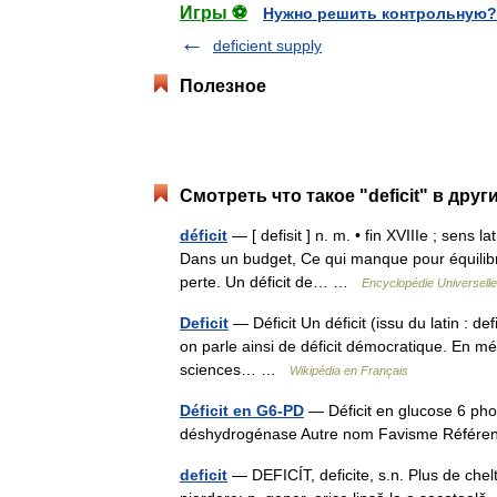
Игры ⚽
Нужно решить контрольную?
deficient supply
Полезное
Смотреть что такое "deficit" в друг
déficit
— [ defisit ] n. m. • fin XVIIIe ; sens l
Dans un budget, Ce qui manque pour équilibre
perte. Un déficit de… …
Encyclopédie Universelle
Deficit
— Déficit Un déficit (issu du latin : de
on parle ainsi de déficit démocratique. En mé
sciences… …
Wikipédia en Français
Déficit en G6-PD
— Déficit en glucose 6 ph
déshydrogénase Autre nom Favisme Réfé
deficit
— DEFICÍT, deficite, s.n. Plus de cheltu