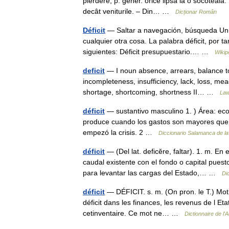
pierdere; p. gener. orice lipsă la o socoteală. 
decât veniturile. – Din… …
Dicționar Român
Déficit
— Saltar a navegación, búsqueda Un d
cualquier otra cosa. La palabra déficit, por ta
siguientes: Déficit presupuestario.… …
Wikip
deficit
— I noun absence, arrears, balance to 
incompleteness, insufficiency, lack, loss, mea
shortage, shortcoming, shortness II… …
Law
déficit
— sustantivo masculino 1. ) Área: econo
produce cuando los gastos son mayores que l
empezó la crisis. 2 …
Diccionario Salamanca de l
déficit
— (Del lat. deficĕre, faltar). 1. m. E
caudal existente con el fondo o capital puest
para levantar las cargas del Estado,… …
Di
déficit
— DÉFICIT. s. m. (On pron. le T.) Mot 
déficit dans les finances, les revenus de l Etat.
cetinventaire. Ce mot ne… …
Dictionnaire de l