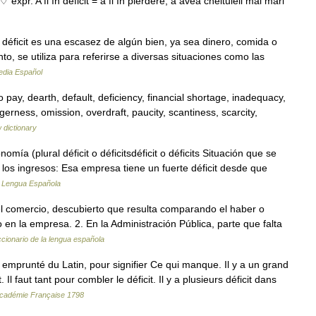
♢ expr. A fi în deficit = a fi în pierdere, a avea cheltuieli mai mari
éficit es una escasez de algún bien, ya sea dinero, comida o
nto, se utiliza para referirse a diversas situaciones como las
edia Español
pay, dearth, default, deficiency, financial shortage, inadequacy,
gerness, omission, overdraft, paucity, scantiness, scarcity,
 dictionary
mía (plural déficit o déficitsdéficit o déficits Situación que se
os ingresos: Esa empresa tiene un fuerte déficit desde que
a Lengua Española
n el comercio, descubierto que resulta comparando el haber o
o en la empresa. 2. En la Administración Pública, parte que falta
ccionario de la lengua española
emprunté du Latin, pour signifier Ce qui manque. Il y a un grand
 Il faut tant pour combler le déficit. Il y a plusieurs déficit dans
'Académie Française 1798